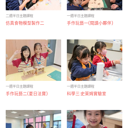
二週半日主題課程
一週半日主題課程
仿真食物模型製作二
手作玩藝一(閱讀小夥伴)
特價
特價
一週半日主題課程
一週半日主題課程
手作玩藝二(夏日法寶)
科學三:史萊姆實驗室
特價
特價