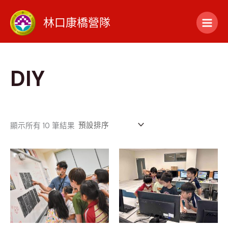
跳
1
1
3
1
1
至
林口康橋營隊
個
個
4
8
4
主
要
產
產
個
個
個
內
容
品
品
產
產
產
DIY
品
品
品
顯示所有 10 筆結果
特價
特價