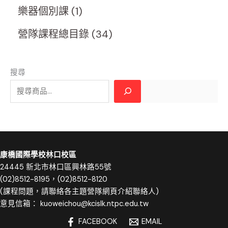
樂器個別課
1
營隊課程總目錄
34
搜尋
康橋國際學校林口校區
24445 新北市林口區興林路55號
(02)8512-8195，(02)8512-8120
(課程問題，請聯絡各主題營隊網頁介紹聯絡人)
意見信箱：
kuoweichou@kcislk.ntpc.edu.tw
FACEBOOK
EMAIL