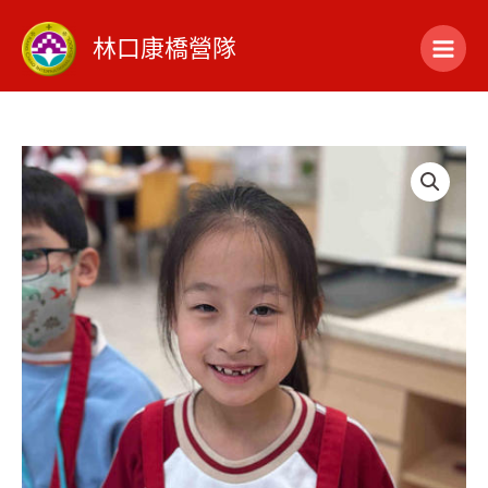
跳
至
林口康橋營隊
主
要
內
特價
容