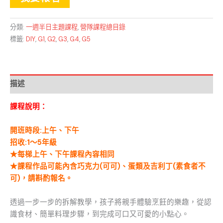
分類:
一週半日主題課程
,
營隊課程總目錄
標籤:
DIY
,
G1
,
G2
,
G3
,
G4
,
G5
描述
課程說明：
開班時段:上午、下午
招收:1～5年級
★每梯上午、下午
課程內容相同
★
課程作品可能內含巧克力(可可)、蛋類及吉利丁(素食者不
可)，請斟酌報名。
透過一步一步的拆解教學，孩子將親手體驗烹飪的樂趣，從認
識食材、簡單料理步驟，到完成可口又可愛的小點心。