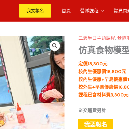
我要報名
首頁
營隊課程
常見問
二週半日主題課程
,
營隊
仿真食物模
定價18,300元
校內生優惠價16,800元
校內生優惠+早鳥優惠價1
校外生+早鳥優惠價16,8
課程已含材料費3,300元
※交通費另計
我要報名