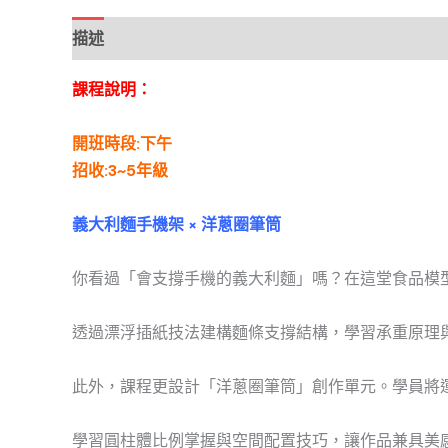
描述
課程說明：
開班時段:下午
招收:3~5年級
義大利麵手機架 × 洋蔥圈
筆筒
你看過「會支撐手機的義大利麵」嗎？在這堂食品模
透過漂浮插紙技法建構麵條支撐結構，學習承重原理
此外，課程更設計「洋蔥圈筆筒」創作單元。學員將
學習圓柱體比例掌握與空間配置技巧，讓作品兼具美