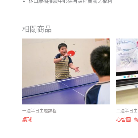
林口康橋推廣中心保有課程異動之權利
相關商品
一週半日主題課程
二週半日主
桌球
心智圖-