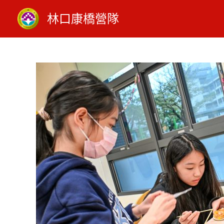
跳
林口康橋營隊
至
主
要
特價
內
容