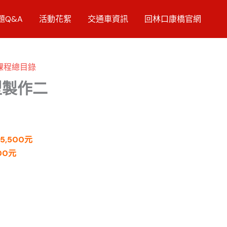
題Q&A
活動花絮
交通車資訊
回林口康橋官網
課程總目錄
型製作二
5,500元
00元