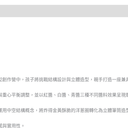
型創作營中，孩子將挑戰結構設計與立體造型，親手打造一座兼
與重心平衡調整，並以紅醬、白醬、青醬三種不同醬料效果呈現
運用中空結構概念，將炸得金黃酥脆的洋蔥圈轉化為立體筆筒造
感與實用性。